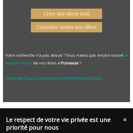
Créer une alerte mail
Consulter toutes nos offres
Votre recherche n’a pas abouti ? Vous n’avez pas encore trouvé
la
maison à louer
de vos rêves à
Punaauia
?
Contacter l'agence immobilière TAHITI TRANSACTIONS
ACHAT MAISON PUNAAUIA
Le respect de votre vie privée est une
✕
ACHAT MAISON MAHINA
priorité pour nous
ACHAT MAISON FAAA