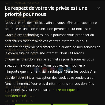
ACHAT MAISON PUNAAUIA
Le respect de votre vie privée est une
ACHAT MAISON MAHINA
✕
ACHAT MAISON FAAA
priorité pour nous
ACHAT MAISON PUEU
ACHAT MAISON AFAAHITI
Nous utilisons des cookies afin de vous offrir une expérience
LOCATION MAISON PAEA
optimale et une communication pertinente sur notre site.
Grace à ces technologies, nous pouvons vous proposer du
MAISON À LOUER PAEA
MAISON À VENDRE MAHINA
contenu en rapport avec vos centres d'intérêt. Ils nous
MAISON À VENDRE PUNAAUIA
permettent également d'améliorer la qualité de nos services et
MAISON À LOUER ARUE
la convivialité de notre site internet. Nous utiliserons
MAISON À LOUER PAPEETE
MAISON À LOUER MATAIEA
uniquement les données personnelles pour lesquelles vous
avez donné votre accord. Vous pouvez les modifier à
n'importe quel moment via la rubrique "Gérer les cookies" en
NOS HONORAIRES
bas de notre site, à l'exception des cookies essentiels à son
MENTIONS LÉGALES
fonctionnement. Pour plus d'informations sur vos données
OFFRE COMPLÈTE
personnelles, veuillez consulter
notre politique de
PLAN DU SITE
confidentialité
.
ESPACE PROPRIÉTAIRE
GÉRER LES COOKIES