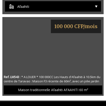
Afaahiti
100 000 CFP/mois
Ref. LM543
: * A LOUER * 100 000CC Les Hauts d'Afaahiti à 10.5km du
centre de Taravao : Maison F3 récente de 60m², avec un jolie jardin
spacieux sur un plateau verdoyant et calme, comprenant : - 1 Cuve
d'eau de 5 000L pour alimenter la maison - 2 Chambres - 1 SDB/WC -
Maison traditionnelle Afaahiti AFAAHITI
60 m²
1 Cuisine de 8.5m² - 1 Salon/séjour de 12m² - 1 Terrasse de 8m² - 1
Garage de 50m² ------------------------------ Ensemble réconfort...