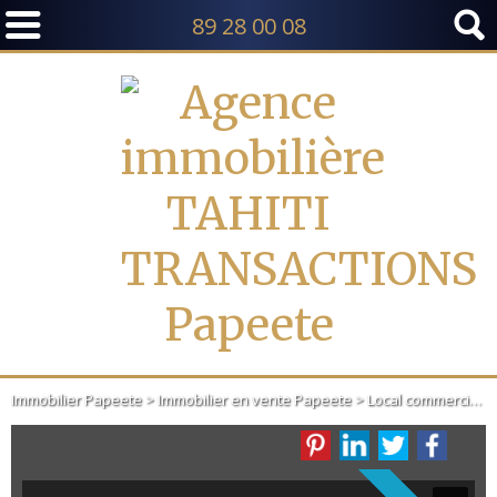
89 28 00 08
TI ET MOOREA
Immobilier Papeete
>
Immobilier en vente Papeete
>
Local commercial en vente Papeete