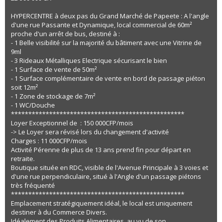
HYPERCENTRE à deux pas du Grand Marché de Papeete : A l'angle
d'une rue Passante et Dynamique, local commercial de 60m²
proche d'un arrêt de bus, destiné à :
- 1 Belle visibilité sur la majorité du bâtiment avec une Vitrine de
9ml
- 3 Rideaux Métalliques Electrique sécurisant le bien
- 1 Surface de vente de 50m²
- 1 Surface complémentaire de vente en bord de passage piéton
soit 12m²
- 1 Zone de stockage de 7m²
- 1 WC/Douche
**************************************************
Loyer Exceptionnel de : 150 000CFP/mois
-> Le Loyer sera révisé lors du changement d'activité
Charges : 11 000CFP/mois
Activité Pérenne de plus de 13 ans prend fin pour départ en
retraite.
Boutique située en RDC, visible de l'Avenue Principale à 3 voies et
d'une rue perpendiculaire, situé à l'Angle d'un passage piétons
très fréquenté
**************************************************
Emplacement stratégiquement idéal, le local est uniquement
destiner à du Commerce Divers.
Idéalement des Produits Alimentaires au vu de son