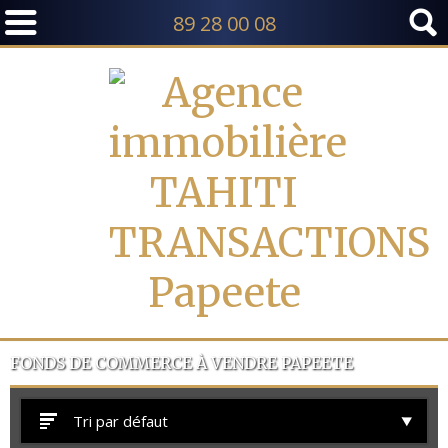
89 28 00 08
TI ET MOOREA
FONDS DE COMMERCE À VENDRE PAPEETE
Tri par défaut