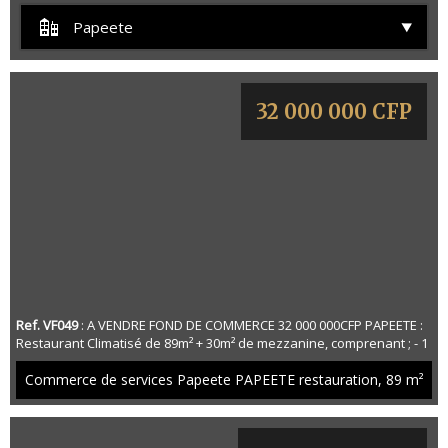
Papeete
32 000 000 CFP
Ref. VF049
: A VENDRE FOND DE COMMERCE 32 000 000CFP PAPEETE :
Restaurant Climatisé de 89m² + 30m² de mezzanine, comprenant ; - 1
Salle Climatisé de 30m² - 1 Sanitaire de 5m² - 1 Bar de 13m² - 1
Cuisine de 12m² - 1 Préparation froide de 7m² - 1 Plonge de 6m² - 1
Commerce de services Papeete PAPEETE restauration,
89 m²
Mezzanine de 30m² - 1 Loyer de 220 000
****************************************************
Emplacement idéalement situé, permettant d'orga...