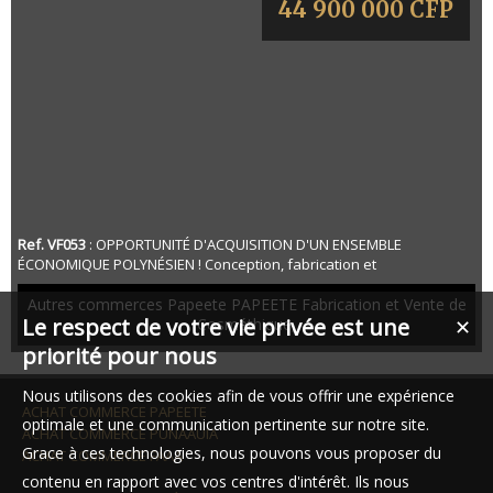
44 900 000 CFP
Ref. VF053
: OPPORTUNITÉ D'ACQUISITION D'UN ENSEMBLE
ÉCONOMIQUE POLYNÉSIEN ! Conception, fabrication et
commercialisation de parfums, cosmétiques et soins haut de
gamme sur le Fenua À céder en Polynésie française, un ensemble
Autres commerces Papeete PAPEETE Fabrication et Vente de
Le respect de votre vie privée est une
économique structuré et immédiatement opérationnel dans le
Cosméthique,
✕
secteur des parfums, cosmétiques et soins naturels premium,
priorité pour nous
l'acquisition comprend : - plus de vingt et un ans d...
Nous utilisons des cookies afin de vous offrir une expérience
ACHAT COMMERCE PAPEETE
optimale et une communication pertinente sur notre site.
ACHAT COMMERCE PUNAAUIA
Grace à ces technologies, nous pouvons vous proposer du
ACHAT COMMERCE FAAA
contenu en rapport avec vos centres d'intérêt. Ils nous