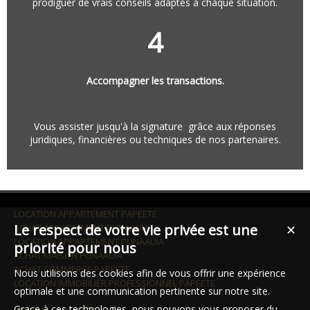
prodiguer de vrais conseils adaptés à chaque situation.
4
Accompagner les transactions.
Vous assister jusqu'à la signature grâce aux réponses
juridiques, financières ou techniques de nos partenaires.
LOCATION APPARTEMENT PAPEETE
Le respect de votre vie privée est une
ACHAT APPARTEMENT PUNAAUIA
✕
LOCATION APPARTEMENT PUNAAUIA
priorité pour nous
ACHAT MAISON PUNAAUIA
ACHAT COMMERCE PAPEETE
Nous utilisons des cookies afin de vous offrir une expérience
LOCATION IMMOBILIER PROFESSIONNEL PAPEETE
optimale et une communication pertinente sur notre site.
Grace à ces technologies, nous pouvons vous proposer du