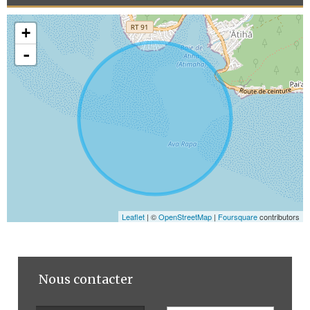
+
-
Leaflet
| ©
OpenStreetMap
|
Foursquare
contributors
Nous contacter