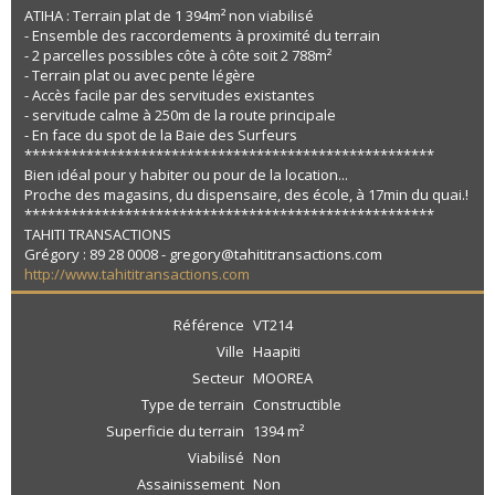
ATIHA : Terrain plat de 1 394m² non viabilisé
- Ensemble des raccordements à proximité du terrain
- 2 parcelles possibles côte à côte soit 2 788m²
- Terrain plat ou avec pente légère
- Accès facile par des servitudes existantes
- servitude calme à 250m de la route principale
- En face du spot de la Baie des Surfeurs
*****************************************************
Bien idéal pour y habiter ou pour de la location...
Proche des magasins, du dispensaire, des école, à 17min du quai.!
*****************************************************
TAHITI TRANSACTIONS
Grégory : 89 28 0008 - gregory@tahititransactions.com
http://www.tahititransactions.com
Référence
VT214
Ville
Haapiti
Secteur
MOOREA
Type de terrain
Constructible
Superficie du terrain
1394 m²
Viabilisé
Non
Assainissement
Non