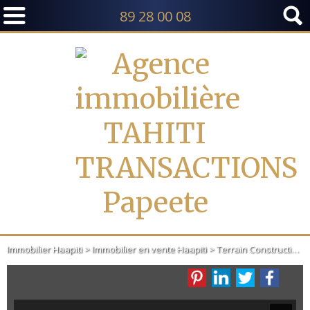
89 28 00 08
TI ET MOOREA
Immobilier Haapiti
>
Immobilier en vente Haapiti
>
Terrain Constructible en vente Haapiti