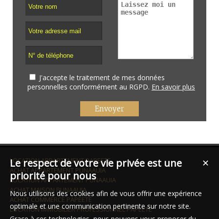
J'accepte le traitement de mes données
personnelles conformément au RGPD.
En savoir plus
LOCATION APPARTEMENT PAPEETE
Le respect de votre vie privée est une
✕
ACHAT APPARTEMENT PUNAAUIA
priorité pour nous
LOCATION APPARTEMENT PUNAAUIA
ACHAT MAISON PUNAAUIA
Nous utilisons des cookies afin de vous offrir une expérience
ACHAT COMMERCE PAPEETE
optimale et une communication pertinente sur notre site.
LOCATION IMMOBILIER PROFESSIONNEL PAPEETE
Grace à ces technologies, nous pouvons vous proposer du