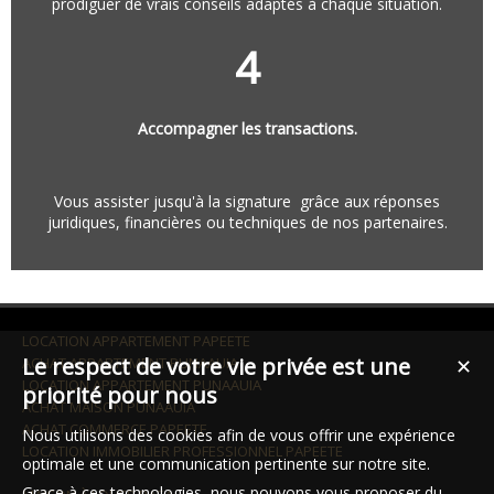
prodiguer de vrais conseils adaptés à chaque situation.
4
Accompagner les transactions.
Vous assister jusqu'à la signature grâce aux réponses
juridiques, financières ou techniques de nos partenaires.
LOCATION APPARTEMENT PAPEETE
Le respect de votre vie privée est une
ACHAT APPARTEMENT PUNAAUIA
✕
LOCATION APPARTEMENT PUNAAUIA
priorité pour nous
ACHAT MAISON PUNAAUIA
ACHAT COMMERCE PAPEETE
Nous utilisons des cookies afin de vous offrir une expérience
LOCATION IMMOBILIER PROFESSIONNEL PAPEETE
optimale et une communication pertinente sur notre site.
Grace à ces technologies, nous pouvons vous proposer du